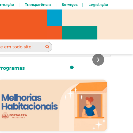
O RESIDENCIAL SANTA
ormação
Transparência
Serviços
Legislação
 REUNIÃO
Programas