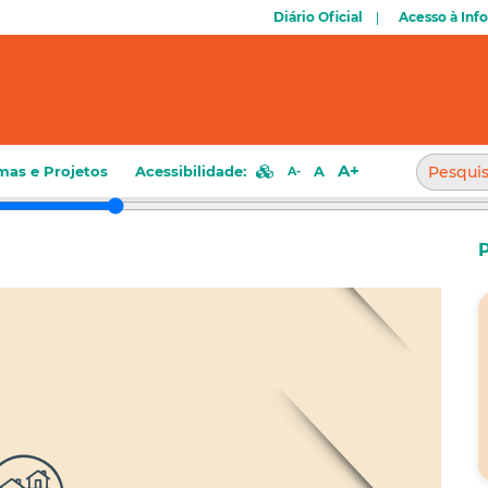
 LISTA FINAL DE BENEFICIÁRIOS D
Diário Oficial
Acesso à Inf
 FAMÍLIAS SÃO CONVOCADAS PARA
Saiba Mais
A+
mas e Projetos
Acessibilidade:
A
A-