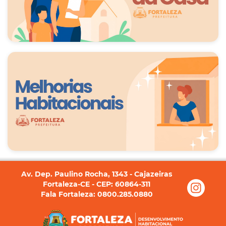
Av. Dep. Paulino Rocha, 1343 - Cajazeiras
Fortaleza-CE - CEP: 60864-311
Fala Fortaleza: 0800.285.0880