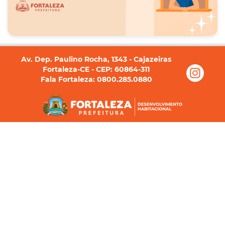
Av. Dep. Paulino Rocha, 1343 - Cajazeiras
Fortaleza-CE - CEP: 60864-311
Fala Fortaleza: 0800.285.0880