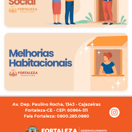
Av. Dep. Paulino Rocha, 1343 - Cajazeiras
Fortaleza-CE - CEP: 60864-311
Fala Fortaleza: 0800.285.0880