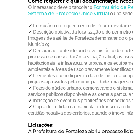
Como requerer e qual documentação neces
Formulário de R
O interessado deve protocolar o
Sistema de Protocolo Único Virtual
ou
na sede 
✔︎
Formulário do requerimento de Reurb, devidamen
✔︎
Descrição objetiva da localização e do perímetr
imagens de satélite de Fortaleza demonstrando o pe
Município;
✔︎
Declaração contendo um breve histórico do núcle
processo de consolidação, a situação atual, os uso
habitacionais, a infraestrutura urbana e
os equipamen
ambientais e áreas de risco previamente identifica
✔︎
Elementos que indiquem a data de início da ocup
projetos aprovados pela municipalidade, imagens de
✔︎
Fotos do núcleo urbano, demonstrando o sistema v
serviços públicos disponíveis e as demais particula
✔︎
Indicação de eventuais proprietários conhecidos 
✔︎
Cópia de certidão da matrícula ou transcrição do 
certidão negativa dos cartórios, quando o imóvel não
Licitações:
A Prefeitura de Fortaleza abriu processo lic