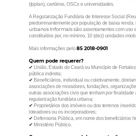
(
Ipplan), c
artórios, OSCs e universidades.
A Regularização Fundiária de Interesse Social (Re
predominantemente por população de baixa renda.
urbanos informais são
assentamentos com uso e 
constituídos por, no mínimo, 10 (dez) unidades imobi
85 2018-0901
Mais informações pelo
Quem pode requerer?
✔︎
União, Estado do Ceará ou Município de Fortalez
pública indireta;
✔︎
Beneficiários, individual ou coletivamente, diret
associações de moradores, fundações, organizações 
outras associações civis que tenham por finalidade
regularização fundiária urbana;
✔︎
Proprietários dos imóveis ou dos terrenos inserid
loteadores ou os incorporadores;
✔︎
Defensoria Pública, em nome dos beneficiários hi
✔︎
Ministério Público.