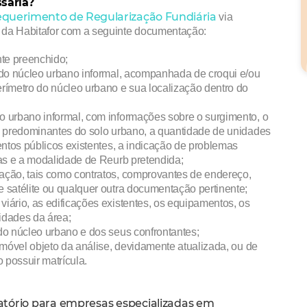
sária?
equerimento de Regularização Fundiária
via
da Habitafor com a seguinte documentação:
te preenchido;
o do núcleo urbano informal, acompanhada de croqui e/ou
rímetro do núcleo urbano e sua localização dentro do
o urbano informal, com informações sobre o surgimento, o
s predominantes do solo urbano, a quantidade de unidades
tos públicos existentes, a indicação de problemas
das e a modalidade de Reurb pretendida;
ação, tais como contratos, comprovantes de endereço,
 satélite ou qualquer outra documentação pertinente;
iário, as edificações existentes, os equipamentos, os
ridades da área;
do núcleo urbano e dos seus confrontantes;
imóvel objeto da análise, devidamente atualizada, ou de
 possuir matrícula.
itatório para empresas especializadas em