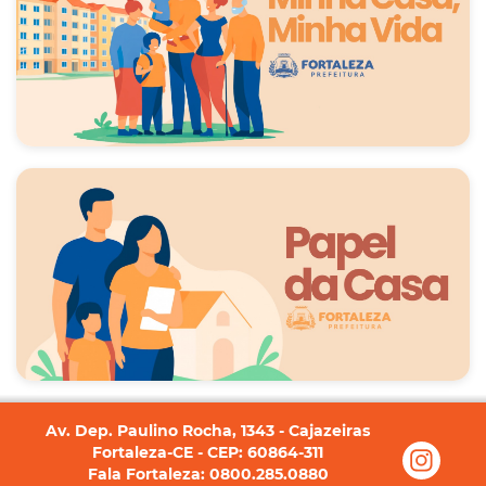
Av. Dep. Paulino Rocha, 1343 - Cajazeiras
Fortaleza-CE - CEP: 60864-311
Fala Fortaleza: 0800.285.0880